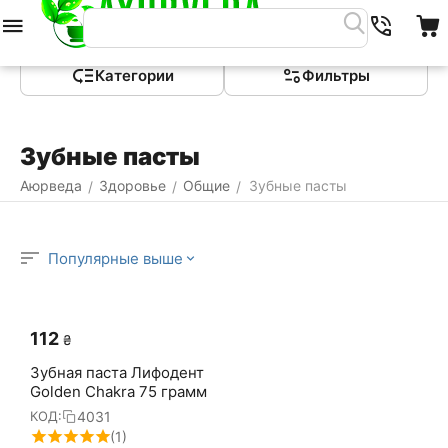
Меню
Найти
Корзина
Категории
Фильтры
Зубные пасты
Аюрведа
Здоровье
Общие
Зубные пасты
/
/
/
Популярные выше
‍112‍
₴
Зубная паста Лифодент
Golden Chakra 75 грамм
4031
КОД:
(1)