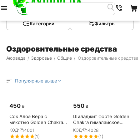
Меню
Найти
Корзина
Категории
Фильтры
Оздоровительные средства
Аюрведа
Здоровье
Общие
Оздоровительные средства
/
/
/
Популярные выше
‍450‍
‍550‍
₴
₴
Сок Алоэ Вера с
Шиладжит форте Golden
мякотью Golden Chakra
Chakra гималайское
500 мл
мумие 60 капсул
4001
4028
КОД:
КОД:
(1)
(1)