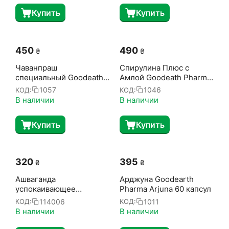
Купить
Купить
‍450‍
‍490‍
₴
₴
Чаванпраш
Спирулина Плюс с
специальный Goodeath
Амлой Goodeath Pharma
500 г
60 кап
1057
1046
КОД:
КОД:
В наличии
В наличии
Купить
Купить
‍320‍
‍395‍
₴
₴
Ашваганда
Арджуна Goodearth
успокаивающее
Pharma Arjuna 60 капсул
средство Golden Chakra
114006
1011
КОД:
КОД:
60 таблеток
В наличии
В наличии