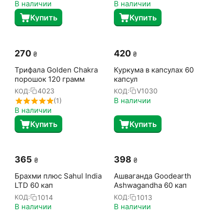
В наличии
В наличии
Купить
Купить
‍270‍
‍420‍
₴
₴
Трифала Golden Chakra
Куркума в капсулах 60
порошок 120 грамм
капсул
4023
V1030
КОД:
КОД:
В наличии
(1)
В наличии
Купить
Купить
‍365‍
‍398‍
₴
₴
Брахми плюс Sahul India
Ашваганда Goodearth
LTD 60 кап
Ashwagandha 60 кап
1014
1013
КОД:
КОД:
В наличии
В наличии