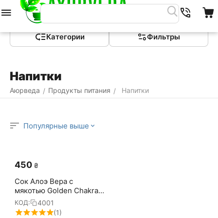
Меню
Найти
Корзина
Категории
Фильтры
Напитки
Аюрведа
Продукты питания
Напитки
/
/
Популярные выше
‍450‍
₴
Сок Алоэ Вера с
мякотью Golden Chakra
500 мл
4001
КОД:
(1)